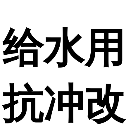
给水用
抗冲改