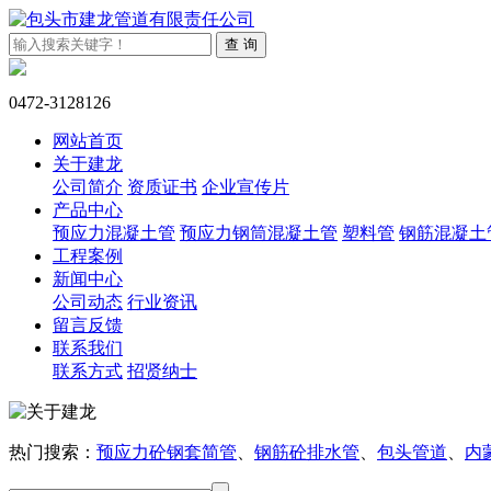
0472-3128126
网站首页
关于建龙
公司简介
资质证书
企业宣传片
产品中心
预应力混凝土管
预应力钢筒混凝土管
塑料管
钢筋混凝土
工程案例
新闻中心
公司动态
行业资讯
留言反馈
联系我们
联系方式
招贤纳士
热门搜索：
预应力砼钢套简管
、
钢筋砼排水管
、
包头管道
、
内