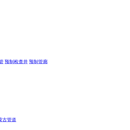
管
预制检查井
预制管廊
蒙古管道