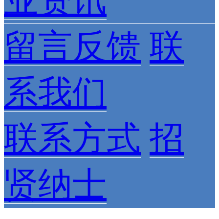
业资讯
留言反馈
联
系我们
联系方式
招
贤纳士