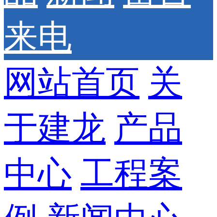
来电
网站首页
关
于建龙
产品
中心
工程案