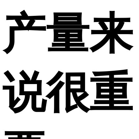
产量来
说很重