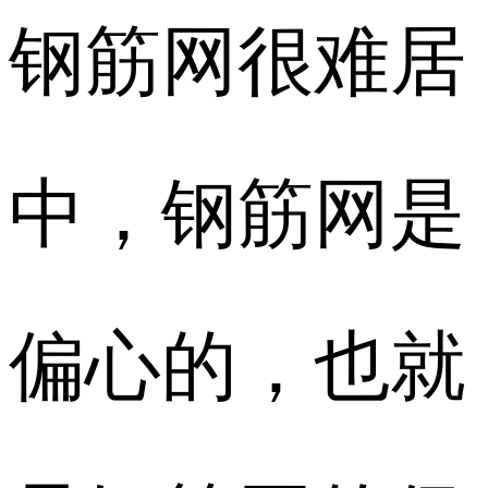
钢筋网很难居
中，钢筋网是
偏心的，也就