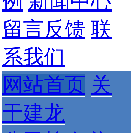
例
新闻中心
留言反馈
联
系我们
网站首页
关
于建龙