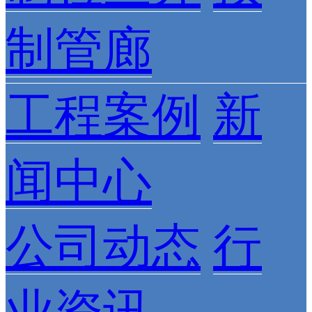
制管廊
工程案例
新
闻中心
公司动态
行