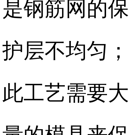
是钢筋网的保
护层不均匀；
此工艺需要大