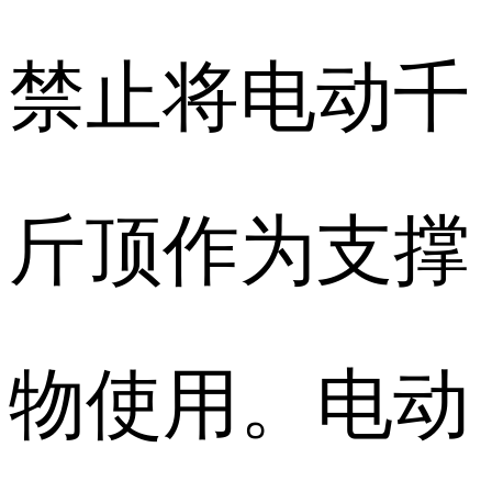
禁止将电动千
斤顶作为支撑
物使用。电动