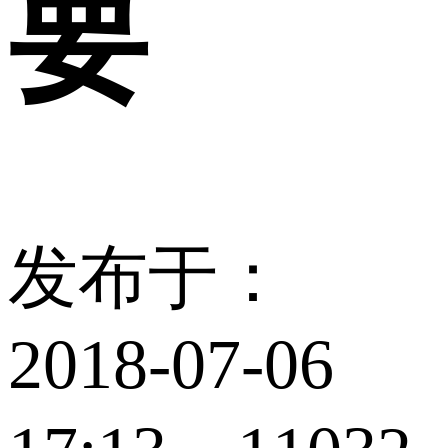
要
发布于：
2018-07-06