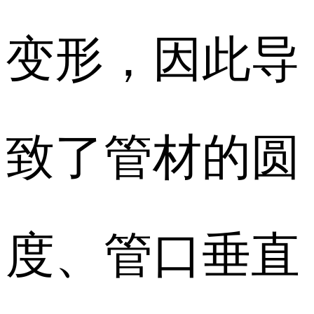
变形，因此导
致了管材的圆
度、管口垂直