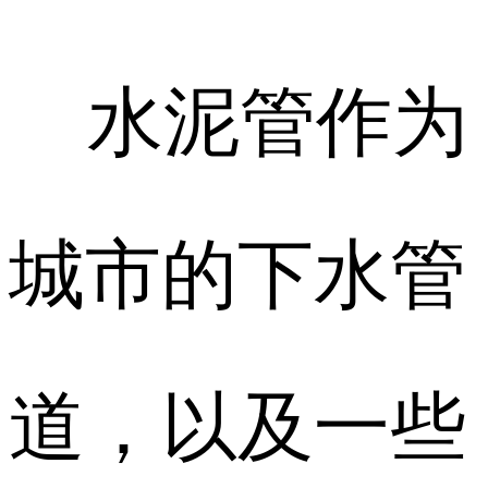
水泥管作为
城市的下水管
道，以及一些