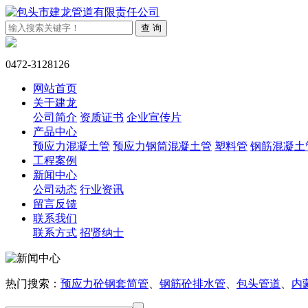
0472-3128126
网站首页
关于建龙
公司简介
资质证书
企业宣传片
产品中心
预应力混凝土管
预应力钢筒混凝土管
塑料管
钢筋混凝土
工程案例
新闻中心
公司动态
行业资讯
留言反馈
联系我们
联系方式
招贤纳士
热门搜索：
预应力砼钢套简管
、
钢筋砼排水管
、
包头管道
、
内