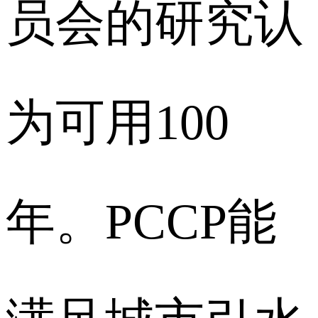
员会的研究认
为可用100
年。PCCP能