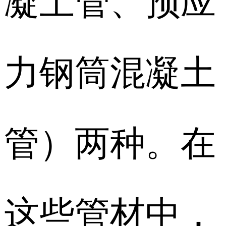
凝土管、预应
力钢筒混凝土
管）两种。在
这些管材中，