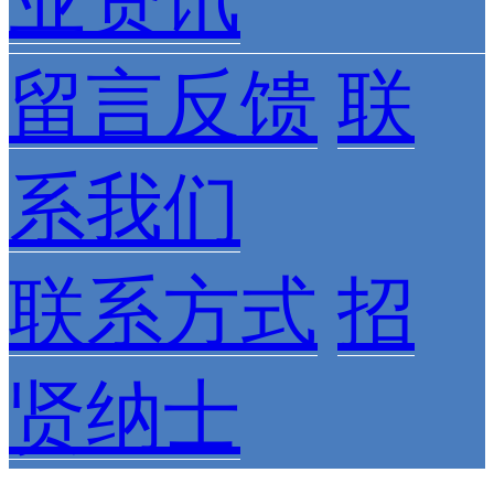
业资讯
留言反馈
联
系我们
联系方式
招
贤纳士