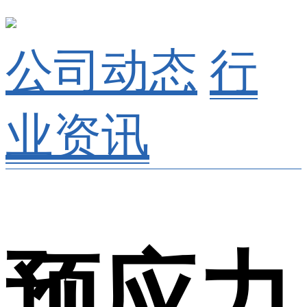
公司动态
行
业资讯
预应力