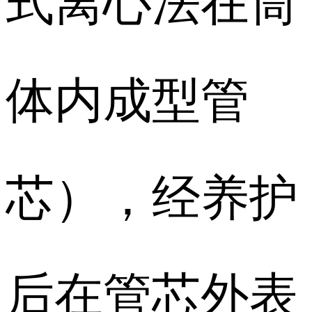
式离心法在筒
体内成型管
芯），经养护
后在管芯外表